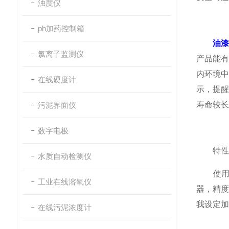
浊度仪
ph加药控制箱
油
氯离子监测仪
产品能
内环境中
在线硬度计
示，提
寿命较长
污泥界面仪
数字电极
特性
水质自动检测仪
使用高
工业在线溶氧仪
器，精
我设定加
在线污泥浓度计