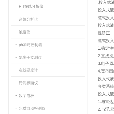
.投入式
PH在线分析仪
投入式液
缆式投入
余氯分析仪
投入式液
浊度仪
性矫正，
缆式投入
ph加药控制箱
1.稳定
2.直接
氯离子监测仪
3.电子
在线硬度计
4.宽范
投入式液
污泥界面仪
各类系统
投入式液
数字电极
1.与雷
水质自动检测仪
2.与浮