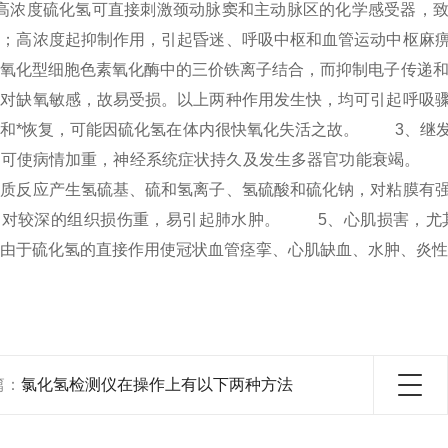
高浓度硫化氢可直接刺激
颈动脉窦
和主动脉区的化学感受器，
用；高浓度起抑制作用，引起昏迷、呼吸中枢和血管运动中枢麻
的氧化型
细胞色素氧化酶
中的三价铁离子结合，而抑制电子传递和
织对缺氧敏感，故易受损。以上两种作用发生快，均可引起呼吸
速和*恢复，可能因硫化氢在体内很快氧化失活之故。 3、
继
，可使病情加重，神经系统症状持久及发生
多器官功能衰竭
。 
物质
反应产生氢硫基、硫和氢离子、氢硫酸和硫化钠，对粘膜有
，对较深的组织损伤重，易引起
肺水肿
。 5、心肌损害，尤
由于硫化氢的直接作用使冠状血管痉挛、心肌缺血、水肿、炎性
篇：
氯化氢检测仪在操作上有以下两种方法