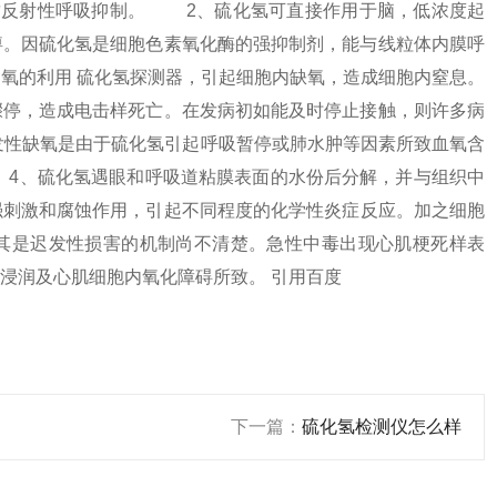
致反射性呼吸抑制。 2、硫化氢可直接作用于脑，低浓度起
痹。因硫化氢是
细胞色素氧化酶
的强抑制剂，能与
线粒体内膜
呼
氧的利用 硫化氢探测器，引起细胞内缺氧，造成细胞内窒息。
骤停，造成电击样死亡。在发病初如能及时停止接触，则许多病
发性
缺氧是由于硫化氢引起
呼吸暂停
或
肺水肿
等因素所致血氧含
4、硫化氢遇眼和呼吸道粘膜表面的水份后分解，并与组织中
强刺激和腐蚀作用，引起不同程度的化学性炎症反应。加之细胞
其是迟发性损害的机制尚不清楚。急性中毒出现心肌梗死样表
浸润及
心肌细胞
内氧化障碍所致。 引用百度
下一篇：
硫化氢检测仪怎么样