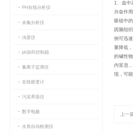
1、血中
PH在线分析仪
兴奋作
吸链中
余氯分析仪
因脑组
浊度仪
例可迅
量降低
ph加药控制箱
的
碱性
内室息
氯离子监测仪
现，可能
在线硬度计
污泥界面仪
数字电极
上一
水质自动检测仪