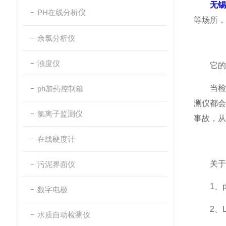
无
PH在线分析仪
等场所，
余氯分析仪
浊度仪
它的主
当检测
ph加药控制箱
测仪都
氯离子监测仪
事故，从
在线硬度计
关于无锡
污泥界面仪
1、pp
数字电极
2、L
水质自动检测仪