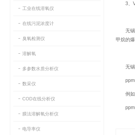
3、VO
工业在线溶氧仪
在线污泥浓度计
无锡甲烷
臭氧检测仪
甲烷的爆炸
溶解氧
无锡甲烷
多参数水质分析仪
ppm=%L
数采仪
例如35
COD在线分析仪
ppm=35
膜法溶解氧分析仪
电导率仪