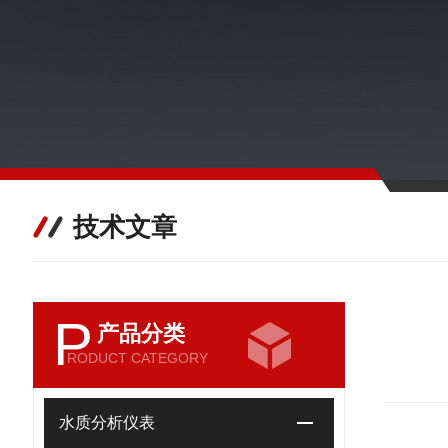
技术文章
P
产品分类
RODUCT CATEGORY
水质分析仪表