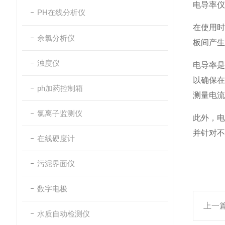
电导率仪
PH在线分析仪
在使用
余氯分析仪
板间产生
浊度仪
电导率
以确保
ph加药控制箱
测量电流
氯离子监测仪
此外，
并针对不
在线硬度计
污泥界面仪
数字电极
上一
水质自动检测仪