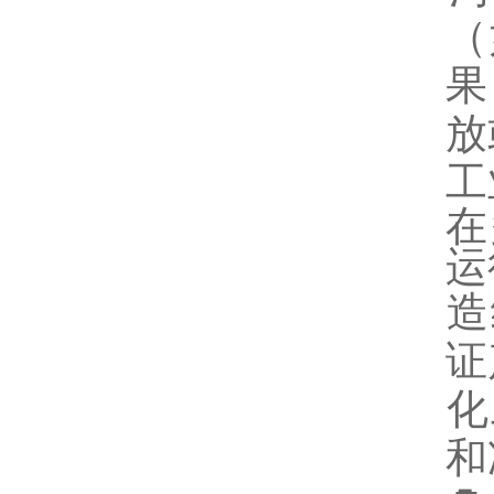
（
果
放
工
在
运
‌
证
‌
和