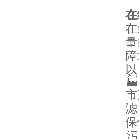
在
在
量
障
以

‌
滤
保
‌