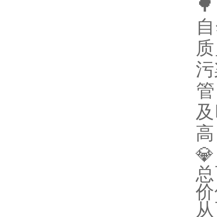

‌
质
污
‌
及
高

总
价
从