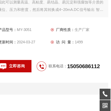
因此可以测量高温、高粘度、易结晶、易沉淀和强腐蚀等介质的
液位、压力和密度，然后将其转换成4~20mA.DC信号输出 智能
单法兰液位传感器差压变送器高精度
产品型号：
MY-3051
厂商性质：
生产厂家
更新时间：
2024-03-27
访 问 量：
1499
15050686112
立即咨询
联系电话：