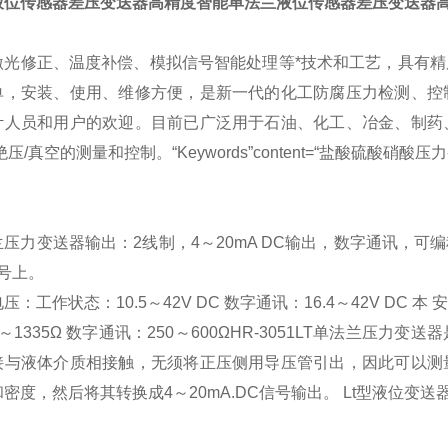
液位传感器差压变送器高精度
智能单法兰液位传感器差压变送器
激光修正、温度补偿、模拟信号智能处理等*技术和工艺，具有
单，安装、使用、维修方便，是新一代的化工防腐压力检测、控
计人员和用户的欢迎。目前已广泛用于石油、化工、冶金、制药
绝压/真空的测量和控制。“Keywords”content=“盐酸硫酸硝酸压
压力变送器输出：2线制，4～20mA DC输出，数字通讯，可编
号上。
压：工作状态：10.5～42V DC 数字通讯：16.4～42V DC 本 
～1335Ω 数字通讯：250～600ΩHR-3051LT单法兰
接与液体介质相接触，无须将正压侧用导压管引出，因此可以测
密度，然后将其转换成4～20mA.DC信号输出。 Lt型液位变