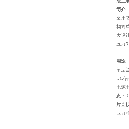
法兰
简介
采用
构简
大设
压力/
用途
单法兰
DC信
电源电
态：0
片直
压力和