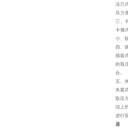
法兰
压力
三、
卡箍
小、
四、
插装
的取
合。
五、
夹紧
取压
综上
进行
器