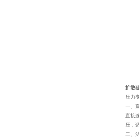
扩散硅
压力
一、
直接
压，
二、