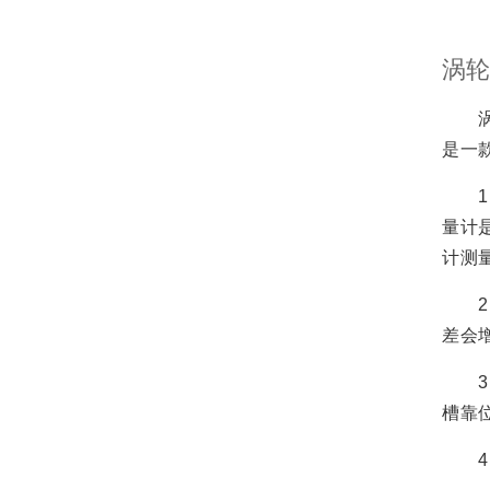
涡轮
涡轮
是一
1、
量计
计测
2、
差会
3、
槽靠
4