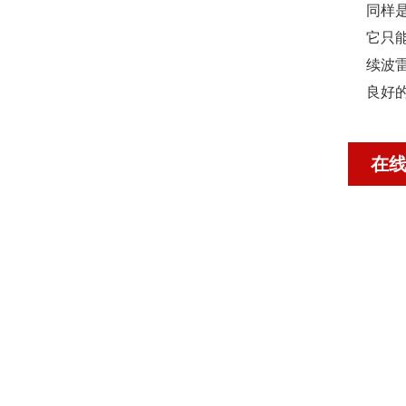
同样
它只
续波
良好
在