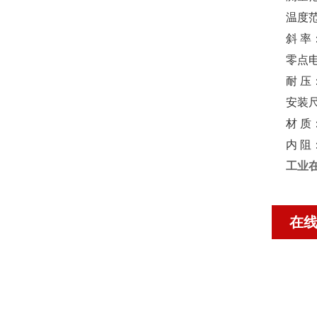
温度范
斜 
零点电位
耐 压：
安装尺
材 质
内 阻
工业在
在