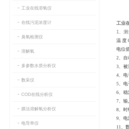
工业在线溶氧仪
在线污泥浓度计
工业在
1、测量
臭氧检测仪
温 度 
电位值 
溶解氧
2、自
多参数水质分析仪
3、被测
4、电
数采仪
5、电
6、稳定
COD在线分析仪
7、输入
膜法溶解氧分析仪
8、时
9、电
电导率仪
11、