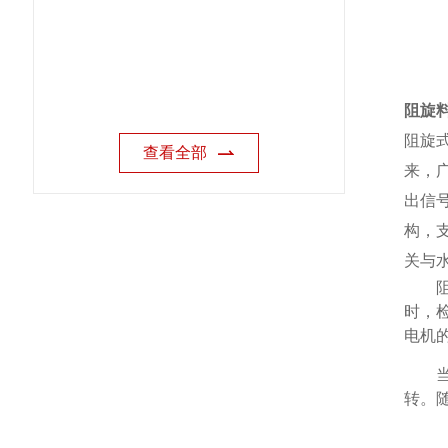
阻旋料
阻旋式
查看全部
来，
出信
构，支
关与水
时，
电机
转。