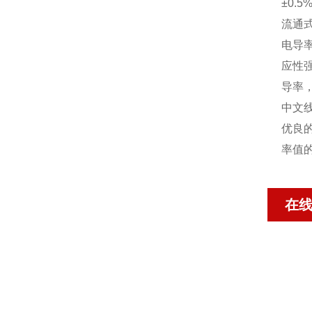
±0.
流通
电导
应性强
导率
中文
优良
率值
在