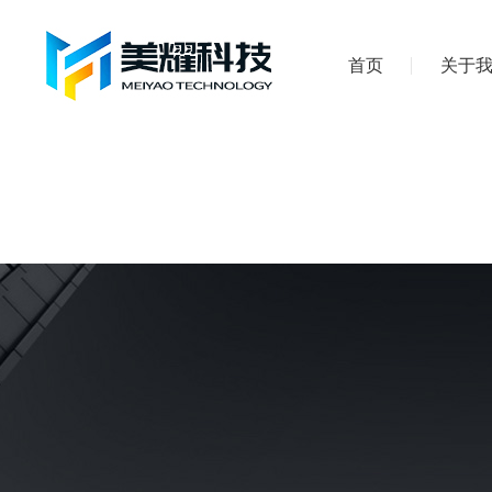
首页
关于